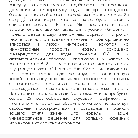
капсулу, автоматически подбирает оптимальное
давление и температуру воды, повторяя стандарты
бариста. Быстрый старт термоблока (менее чем за 25
секунд) гарантирует, что ваш кофе будет готов в
считаные секунды. Essenza Mini доступна в трёх
выразительных цветах, включая глубокий «Green», и
предлагается в двух элегантных формах — строгой
геометрии или с плавными линиями, чтобы органично
вписаться в любой интерьер. Несмотря на
миниатюрные габариты, модель оснащена
резервуаром для воды объёмом 0,6 л и
автоматическим сбросом использованных капсул в
контейнер на 6–8 шт., что избавляет от частой чистки
и упрощает уход. С Essenza Mini Green вы получаете
не просто «маленькую машину», а полноценную
кофейню на дому: она позволяет экспериментировать
с напитками, смешивать молочные рецепты и
наслаждаться высококачественным кофе каждый день.
Подключите её к капсулам Nespresso — и испробуйте
более 25 разнообразных вкусовых профилей, от
плотного «ristretto» до объёмного «alto», не жертвуя
свободным пространством и оставаясь в рамках
вашего стиля жизни. Эта модель — ваше
универсальное решение для больших кофейных
моментов в компактном формате.