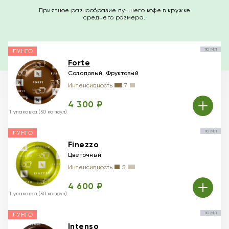
Приятное разнообразие лучшего кофе в кружке
среднего размера.
110 МЛ
ЛУНГО
Forte
Солодовый, Фруктовый
Интенсивность
7
4 300 ₽
1 упаковка (50 капсул)
110 МЛ
ЛУНГО
Finezzo
Цветочный
Интенсивность
5
4 600 ₽
1 упаковка (50 капсул)
110 МЛ
ЛУНГО
Intenso