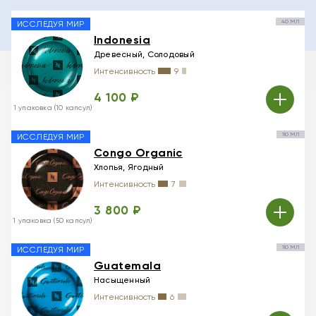
40 МЛ
ИССЛЕДУЯ МИР
Indonesia
Древесный, Солодовый
Интенсивность
9
4 100 ₽
1 упаковка (10 капсул)
110 МЛ
ИССЛЕДУЯ МИР
Congo Organic
Хлопья, Ягодный
Интенсивность
7
3 800 ₽
1 упаковка (50 капсул)
110 МЛ
ИССЛЕДУЯ МИР
Guatemala
Насыщенный
Интенсивность
6