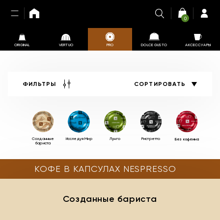
0
ORIGINAL
VERTUO
PRO
DOLCE GUSTO
АКСЕССУАРЫ
ФИЛЬТРЫ
СОРТИРОВАТЬ
Созданные
Исследуя Мир
Лунго
Ристретто
Без кофеина
бариста
КОФЕ В КАПСУЛАХ
NESPRESSO
Созданные бариста