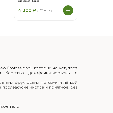
Злаковый, Какао
4 300 ₽
/
50 капсул
so Professional, который не уступает
а бережно декофеинизированы с
атными фруктовыми нотками и лёгкой
а послевкусие чистое и приятное, без
ягкое тело