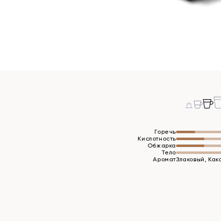
Горечь
Кислотность
Обжарка
Тело
Аромат
Злаковый, Как