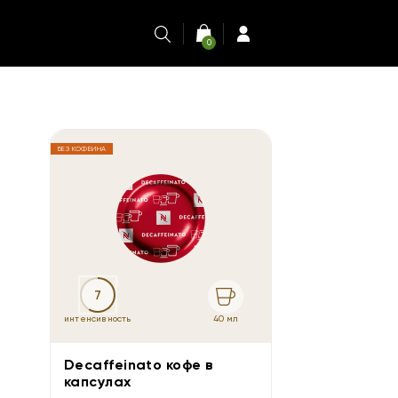
0
БЕЗ КОФЕИНА
7
40 мл
интенсивность
Decaffeinato кофе в
капсулах