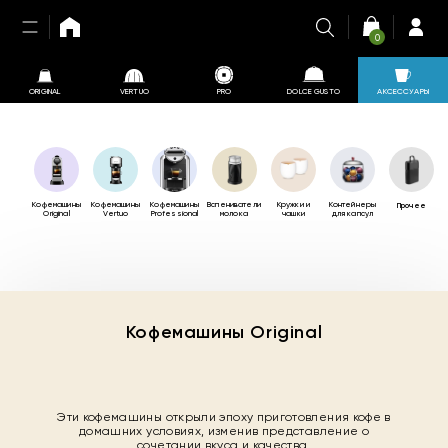
0
ORIGINAL
VERTUO
PRO
DOLCE GUSTO
АКСЕССУАРЫ
Кофемашины
Кофемашины
Кофемашины
Вспениватели
Кружки и
Контейнеры
Прочее
Original
Vertuo
Professional
молока
чашки
для капсул
Кофемашины Original
Эти кофемашины открыли эпоху приготовления кофе в
домашних условиях, изменив представление о
сочетании вкуса и качества.