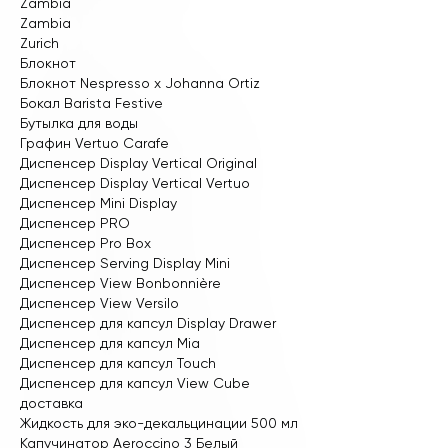
Zambia
Zambia
Zurich
Блокнот
Блокнот Nespresso x Johanna Ortiz
Бокал Barista Festive
Бутылка для воды
Графин Vertuo Carafe
Диспенсер Display Vertical Original
Диспенсер Display Vertical Vertuo
Диспенсер Mini Display
Диспенсер PRO
Диспенсер Pro Box
Диспенсер Serving Display Mini
Диспенсер View Bonbonnière
Диспенсер View Versilo
Диспенсер для капсул Display Drawer
Диспенсер для капсул Mia
Диспенсер для капсул Touch
Диспенсер для капсул View Cube
доставка
Жидкость для эко-декальцинации 500 мл
Капучинатор Aeroccino 3 Белый