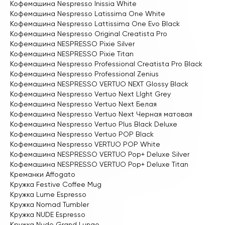
Кофемашина Nespresso Inissia White
Кофемашина Nespresso Latissima One White
Кофемашина Nespresso Lattissima One Evo Black
Кофемашина Nespresso Original Creatista Pro
Кофемашина NESPRESSO Pixie Silver
Кофемашина NESPRESSO Pixie Titan
Кофемашина Nespresso Professional Creatista Pro Black
Кофемашина Nespresso Professional Zenius
Кофемашина NESPRESSO VERTUO NEXT Glossy Black
Кофемашина Nespresso Vertuo Next LIght Grey
Кофемашина Nespresso Vertuo Next Белая
Кофемашина Nespresso Vertuo Next Черная матовая
Кофемашина Nespresso Vertuo Plus Black Deluxe
Кофемашина Nespresso Vertuo POP Black
Кофемашина Nespresso VERTUO POP White
Кофемашина NESPRESSO VERTUO Pop+ Deluxe Silver
Кофемашина NESPRESSO VERTUO Pop+ Deluxe Titan
Креманки Affogato
Кружка Festive Coffee Mug
Кружка Lume Espresso
Кружка Nomad Tumbler
Кружка NUDE Espresso
Кружка Nude Grand Lungo