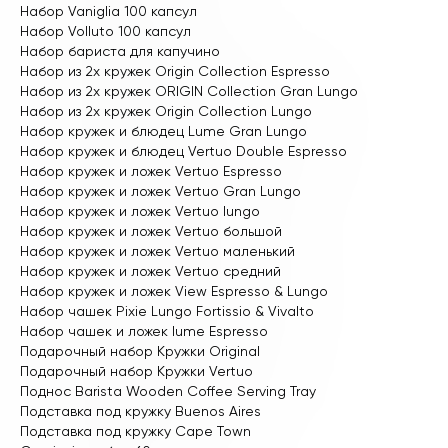
Набор Vaniglia 100 капсул
Набор Volluto 100 капсул
Набор бариста для капучино
Набор из 2х кружек Origin Collection Espresso
Набор из 2х кружек ORIGIN Collection Gran Lungo
Набор из 2х кружек Origin Collection Lungo
Набор кружек и блюдец Lume Gran Lungo
Набор кружек и блюдец Vertuo Double Espresso
Набор кружек и ложек Vertuo Espresso
Набор кружек и ложек Vertuo Gran Lungo
Набор кружек и ложек Vertuo lungo
Набор кружек и ложек Vertuo большой
Набор кружек и ложек Vertuo маленький
Набор кружек и ложек Vertuo средний
Набор кружек и ложек View Espresso & Lungo
Набор чашек Pixie Lungo Fortissio & Vivalto
Набор чашек и ложек lume Espresso
Подарочный набор Кружки Original
Подарочный набор Кружки Vertuo
Поднос Barista Wooden Coffee Serving Tray
Подставка под кружку Buenos Aires
Подставка под кружку Cape Town