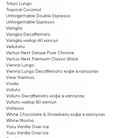
Tokyo Lungo
Tropical Coconut
Unforgettable Double Espresso
Unforgettable Espresso
Vaniglia
Vaniglia Decaffeinato
Vaniglia набор 60 капсул
Vellutato
Vertuo Next Deluxe Pure Chrome
Vertuo Next Premium Classic Black
Vienna Lungo
Vienna Lungo Decaffeinato кофе в капсулах
View thermos
Vivida
Volluto
Volluto Decaffeinato кофе в капсулах
Volluto набор 60 капсул
Voltesso
White Chocolate & Strawberry кофе в капсулах
White Mocha
Yazu Vanilla Over Ice
Yuzu Vanilla Over Ice