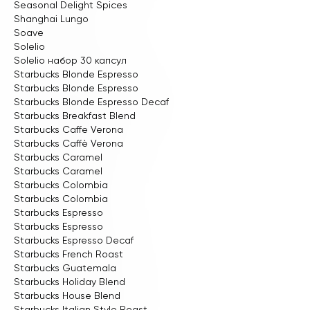
Seasonal Delight Spices
Shanghai Lungo
Soave
Solelio
Solelio набор 30 капсул
Starbucks Blonde Espresso
Starbucks Blonde Espresso
Starbucks Blonde Espresso Decaf
Starbucks Breakfast Blend
Starbucks Caffe Verona
Starbucks Caffè Verona
Starbucks Caramel
Starbucks Caramel
Starbucks Colombia
Starbucks Colombia
Starbucks Espresso
Starbucks Espresso
Starbucks Espresso Decaf
Starbucks French Roast
Starbucks Guatemala
Starbucks Holiday Blend
Starbucks House Blend
Starbucks Italian Style Roast