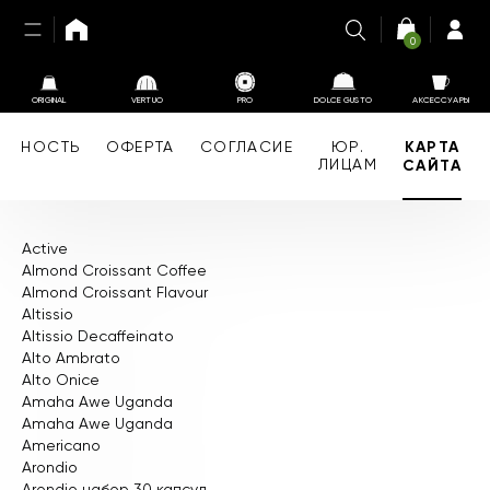
0
ORIGINAL
VERTUO
PRO
DOLCE GUSTO
АКСЕССУАРЫ
АЛЬНОСТЬ
ОФЕРТА
СОГЛАСИЕ
ЮР.
КАРТА
ЛИЦАМ
САЙТА
Active
Almond Croissant Coffee
Almond Croissant Flavour
Altissio
Altissio Decaffeinato
Alto Ambrato
Alto Onice
Amaha Awe Uganda
Amaha Awe Uganda
Americano
Arondio
Arondio набор 30 капсул