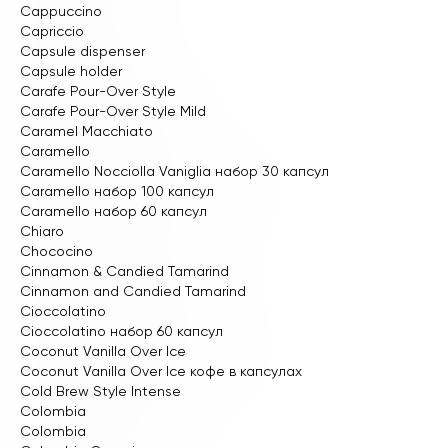
Cappuccino
Capriccio
Capsule dispenser
Capsule holder
Carafe Pour-Over Style
Carafe Pour-Over Style Mild
Caramel Macchiato
Caramello
Caramello Nocсiolla Vaniglia набор 30 капсул
Caramello набор 100 капсул
Caramello набор 60 капсул
Chiaro
Chococino
Cinnamon & Candied Tamarind
Cinnamon and Candied Tamarind
Cioccolatino
Cioccolatino набор 60 капсул
Coconut Vanilla Over Ice
Coconut Vanilla Over Ice кофе в капсулах
Cold Brew Style Intense
Colombia
Colombia