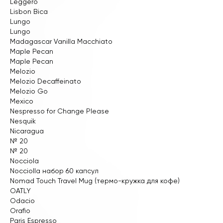
Leggero
Lisbon Bica
Lungo
Lungo
Madagascar Vanilla Macchiato
Maple Pecan
Maple Pecan
Melozio
Melozio Decaffeinato
Melozio Go
Mexico
Nespresso for Change Please
Nesquik
Nicaragua
№ 20
№ 20
Nocciola
Nocciolla набор 60 капсул
Nomad Touch Travel Mug (термо-кружка для кофе)
OATLY
Odacio
Orafio
Paris Espresso