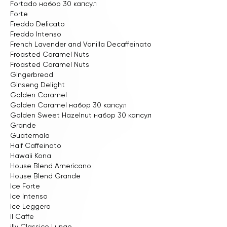
Fortado набор 30 капсул
Forte
Freddo Delicato
Freddo Intenso
French Lavender and Vanilla Decaffeinato
Froasted Caramel Nuts
Froasted Caramel Nuts
Gingerbread
Ginseng Delight
Golden Caramel
Golden Caramel набор 30 капсул
Golden Sweet Hazelnut набор 30 капсул
Grande
Guatemala
Half Caffeinato
Hawaii Kona
House Blend Americano
House Blend Grande
Ice Forte
Ice Intenso
Ice Leggero
Il Caffe
illy Classico Lungo