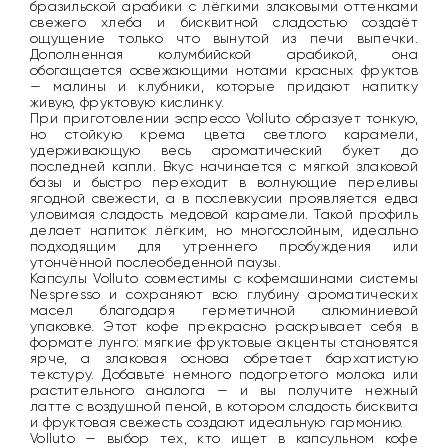
бразильской арабики с лёгкими злаковыми оттенками
свежего хлеба и бисквитной сладостью создаёт
ощущение только что вынутой из печи выпечки.
Дополненная колумбийской арабикой, она
обогащается освежающими нотами красных фруктов
— малины и клубники, которые придают напитку
живую, фруктовую кислинку.
При приготовлении эспрессо Volluto образует тонкую,
но стойкую крема цвета светлого карамели,
удерживающую весь ароматический букет до
последней капли. Вкус начинается с мягкой злаковой
базы и быстро переходит в волнующие переливы
ягодной свежести, а в послевкусии проявляется едва
уловимая сладость медовой карамели. Такой профиль
делает напиток лёгким, но многослойным, идеально
подходящим для утреннего пробуждения или
утончённой послеобеденной паузы.
Капсулы Volluto совместимы с кофемашинами системы
Nespresso и сохраняют всю глубину ароматических
масел благодаря герметичной алюминиевой
упаковке. Этот кофе прекрасно раскрывает себя в
формате лунго: мягкие фруктовые акценты становятся
ярче, а злаковая основа обретает бархатистую
текстуру. Добавьте немного подогретого молока или
растительного аналога — и вы получите нежный
латте с воздушной пеной, в котором сладость бисквита
и фруктовая свежесть создают идеальную гармонию.
Volluto — выбор тех, кто ищет в капсульном кофе