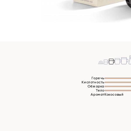
Горечь
Кислотность
Обжарка
Тело
Аромат
Кокосовый