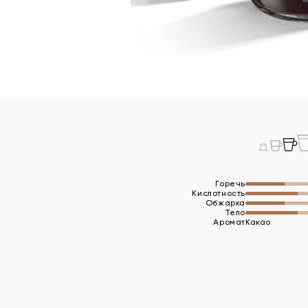
Горечь
Кислотность
Обжарка
Тело
Аромат
Какао