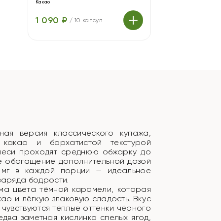
Какао
1 090 ₽
/
10 капсул
нная версия классического купажа,
 какао и бархатистой текстурой
смеси проходят среднюю обжарку до
е обогащение дополнительной дозой
 мг в каждой порции — идеальное
заряда бодрости.
ма цвета тёмной карамели, которая
ао и лёгкую злаковую сладость. Вкус
 чувствуются тёплые оттенки чёрного
два заметная кислинка спелых ягод,