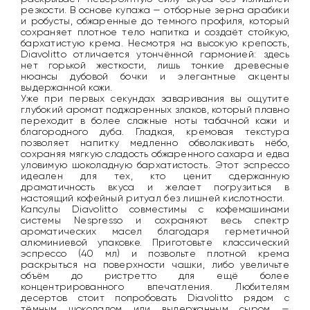
резкости. В основе купажа — отборные зерна арабики
и робусты, обжаренные до темного профиля, который
сохраняет плотное тело напитка и создаёт стойкую,
бархатистую крема. Несмотря на высокую крепость,
Diavolitto отличается утончённой гармонией: здесь
нет горькой жесткости, лишь тонкие древесные
нюансы дубовой бочки и элегантные акценты
выдержанной кожи.
Уже при первых секундах заваривания вы ощутите
глубокий аромат поджаренных злаков, который плавно
переходит в более сложные ноты табачной кожи и
благородного дуба. Гладкая, кремовая текстура
позволяет напитку медленно обволакивать нёбо,
сохраняя мягкую сладость обжаренного сахара и едва
уловимую шоколадную бархатистость. Этот эспрессо
идеален для тех, кто ценит сдержанную
драматичность вкуса и желает погрузиться в
настоящий кофейный ритуал без лишней кислотности.
Капсулы Diavolitto совместимы с кофемашинами
системы Nespresso и сохраняют весь спектр
ароматических масел благодаря герметичной
алюминиевой упаковке. Приготовьте классический
эспрессо (40 мл) и позвольте плотной крема
раскрыться на поверхности чашки, либо увеличьте
объём до ристретто для ещё более
концентрированного впечатления. Любителям
десертов стоит попробовать Diavolitto рядом с
тёмным шоколадом или выдержанным сыром —