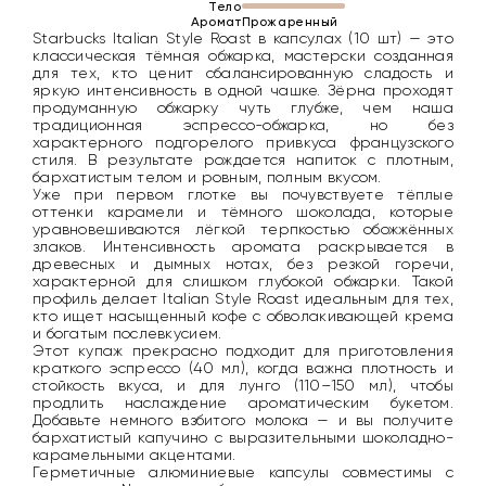
Тело
Аромат
Прожаренный
Starbucks Italian Style Roast в капсулах (10 шт) — это
классическая тёмная обжарка, мастерски созданная
для тех, кто ценит сбалансированную сладость и
яркую интенсивность в одной чашке. Зёрна проходят
продуманную обжарку чуть глубже, чем наша
традиционная эспрессо-обжарка, но без
характерного подгорелого привкуса французского
стиля. В результате рождается напиток с плотным,
бархатистым телом и ровным, полным вкусом.
Уже при первом глотке вы почувствуете тёплые
оттенки карамели и тёмного шоколада, которые
уравновешиваются лёгкой терпкостью обожжённых
злаков. Интенсивность аромата раскрывается в
древесных и дымных нотах, без резкой горечи,
характерной для слишком глубокой обжарки. Такой
профиль делает Italian Style Roast идеальным для тех,
кто ищет насыщенный кофе с обволакивающей крема
и богатым послевкусием.
Этот купаж прекрасно подходит для приготовления
краткого эспрессо (40 мл), когда важна плотность и
стойкость вкуса, и для лунго (110–150 мл), чтобы
продлить наслаждение ароматическим букетом.
Добавьте немного взбитого молока — и вы получите
бархатистый капучино с выразительными шоколадно-
карамельными акцентами.
Герметичные алюминиевые капсулы совместимы с