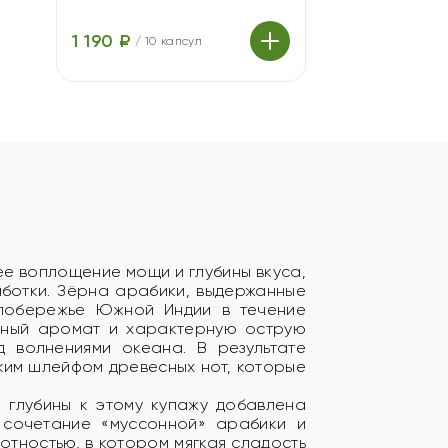
1 190 ₽
/
10 капсул
ящее воплощение мощи и глубины вкуса,
ботки. Зёрна арабики, выдержанные
 побережье Южной Индии в течение
сный аромат и характерную острую
 волнениями океана. В результате
йким шлейфом древесных нот, которые
 глубины к этому купажу добавлена
 сочетание «муссонной» арабики и
отностью, в котором мягкая сладость