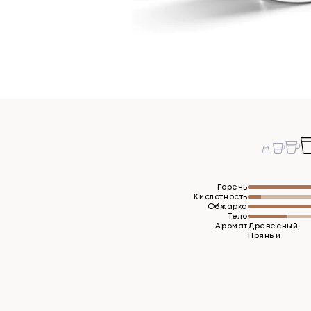
Горечь
Кислотность
Обжарка
Тело
Аромат
Древесный,
Пряный