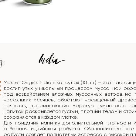
Master Origins India в капсулах (10 шт) — это насто
достигнутых уникальным процессом муссонной обра
под воздействием влажных муссонных ветров на
нескольких месяцев, обретают насыщенный древе
пряность, напоминающие морскую туманность над
напиток раскрывается густым, плотным телом и сто
сохраняются в каждом глотке.
Для придания напитку дополнительной плотности и
отборная индийская робуста. Сбалансированное
робусты создаёт полнотелый эспрессо с высокой пл