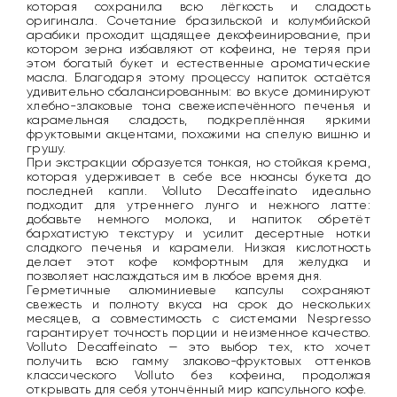
которая сохранила всю лёгкость и сладость
оригинала. Сочетание бразильской и колумбийской
арабики проходит щадящее декофеинирование, при
котором зерна избавляют от кофеина, не теряя при
этом богатый букет и естественные ароматические
масла. Благодаря этому процессу напиток остаётся
удивительно сбалансированным: во вкусе доминируют
хлебно-злаковые тона свежеиспечённого печенья и
карамельная сладость, подкреплённая яркими
фруктовыми акцентами, похожими на спелую вишню и
грушу.
При экстракции образуется тонкая, но стойкая крема,
которая удерживает в себе все нюансы букета до
последней капли. Volluto Decaffeinato идеально
подходит для утреннего лунго и нежного латте:
добавьте немного молока, и напиток обретёт
бархатистую текстуру и усилит десертные нотки
сладкого печенья и карамели. Низкая кислотность
делает этот кофе комфортным для желудка и
позволяет наслаждаться им в любое время дня.
Герметичные алюминиевые капсулы сохраняют
свежесть и полноту вкуса на срок до нескольких
месяцев, а совместимость с системами Nespresso
гарантирует точность порции и неизменное качество.
Volluto Decaffeinato — это выбор тех, кто хочет
получить всю гамму злаково-фруктовых оттенков
классического Volluto без кофеина, продолжая
открывать для себя утончённый мир капсульного кофе.