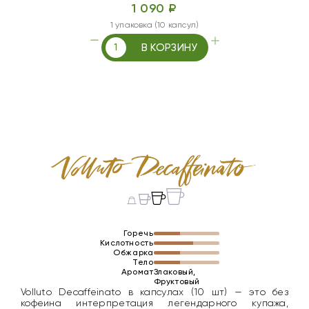
1 090 ₽
1 упаковка (10 капсул)
В КОРЗИНУ
Горечь
Кислотность
Обжарка
Тело
Аромат
Злаковый,
Фруктовый
Volluto Decaffeinato в капсулах (10 шт) — это без
кофеина интерпретация легендарного купажа,