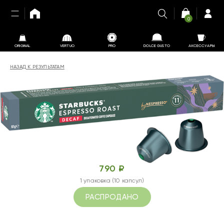
0
ORIGINAL
VERTUO
PRO
DOLCE GUSTO
АКСЕССУАРЫ
НАЗАД К РЕЗУЛЬТАТАМ
790 ₽
1 упаковка (10 капсул)
РАСПРОДАНО