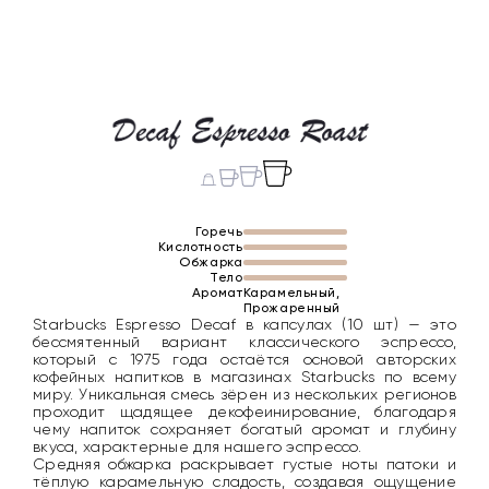
Горечь
Кислотность
Обжарка
Тело
Аромат
Карамельный,
Прожаренный
Starbucks Espresso Decaf в капсулах (10 шт) — это
бессмятенный вариант классического эспрессо,
который с 1975 года остаётся основой авторских
кофейных напитков в магазинах Starbucks по всему
миру. Уникальная смесь зёрен из нескольких регионов
проходит щадящее декофеинирование, благодаря
чему напиток сохраняет богатый аромат и глубину
вкуса, характерные для нашего эспрессо.
Средняя обжарка раскрывает густые ноты патоки и
тёплую карамельную сладость, создавая ощущение