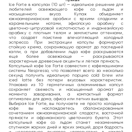
Ice Forte в капсулах (10 шт) — идеальное решение для
любителей освежающего кофе со льдом и
насыщенного вкуса. Купаж объединяет
южноамериканские арабики с яркими сладкими и
карамельными нотами, эфиопскую арабику с
цветочно-цитрусовой кислотностью и индонезийскую
арабику с плотным телом и землистыми оттенками,
что создаёт поистине впечатляющий холодный
эспрессо. При экстракции капсулы формируют
стойкую крема, сохраняющую аромат до последней
капли, а при добавлении льда кофе раскрывается
ещё более освежающе — раскрываются
характерные древесные акценты и лёгкая пряность.
Капсульный кофе Ice Forte совместим с кофемашинами
системы Nespresso, что позволяет всего за несколько
секунд получить идеальную порцию cold brew или
iced latte без потери вкусовых характеристик.
Упаковка из 10 герметичных алюминиевых капсул
сохраняет свежесть и насыщенный аромат до
момента заваривания, а компактный формат
оптимален для дома, офиса или летних выездов.
Выбирая Ice Forte, вы получаете не просто холодный
кофе: вы наслаждаетесь сбалансированным
сочетанием южноамериканской сладости, восточной
пряности и африканского цветочного букета. Этот
капсульный кофе со льдом станет незаменимым
спутником жарких дней и ярких эмоций, даря бодрость
и невероятное вкусовое удовольствие в каждой