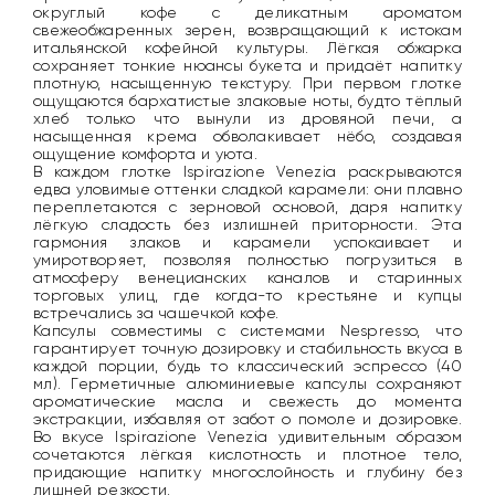
округлый кофе с деликатным ароматом
свежеобжаренных зерен, возвращающий к истокам
итальянской кофейной культуры. Лёгкая обжарка
сохраняет тонкие нюансы букета и придаёт напитку
плотную, насыщенную текстуру. При первом глотке
ощущаются бархатистые злаковые ноты, будто тёплый
хлеб только что вынули из дровяной печи, а
насыщенная крема обволакивает нёбо, создавая
ощущение комфорта и уюта.
В каждом глотке Ispirazione Venezia раскрываются
едва уловимые оттенки сладкой карамели: они плавно
переплетаются с зерновой основой, даря напитку
лёгкую сладость без излишней приторности. Эта
гармония злаков и карамели успокаивает и
умиротворяет, позволяя полностью погрузиться в
атмосферу венецианских каналов и старинных
торговых улиц, где когда-то крестьяне и купцы
встречались за чашечкой кофе.
Капсулы совместимы с системами Nespresso, что
гарантирует точную дозировку и стабильность вкуса в
каждой порции, будь то классический эспрессо (40
мл). Герметичные алюминиевые капсулы сохраняют
ароматические масла и свежесть до момента
экстракции, избавляя от забот о помоле и дозировке.
Во вкусе Ispirazione Venezia удивительным образом
сочетаются лёгкая кислотность и плотное тело,
придающие напитку многослойность и глубину без
лишней резкости.