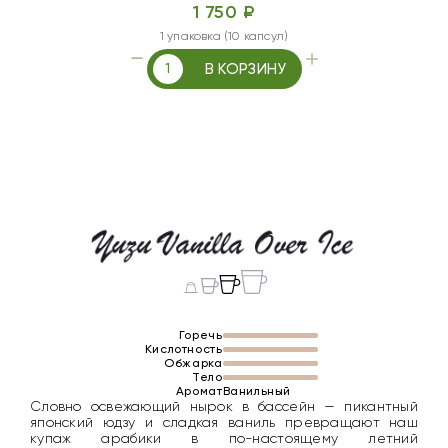
1 750 ₽
1 упаковка (10 капсул)
В КОРЗИНУ
Горечь
Кислотность
Обжарка
Тело
Аромат
Ванильный
Словно освежающий нырок в бассейн — пикантный
японский юдзу и сладкая ваниль превращают наш
купаж арабики в по-настоящему летний