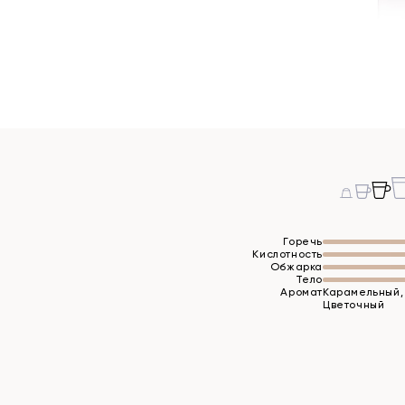
Горечь
Кислотность
Обжарка
Тело
Аромат
Карамельный,
Цветочный