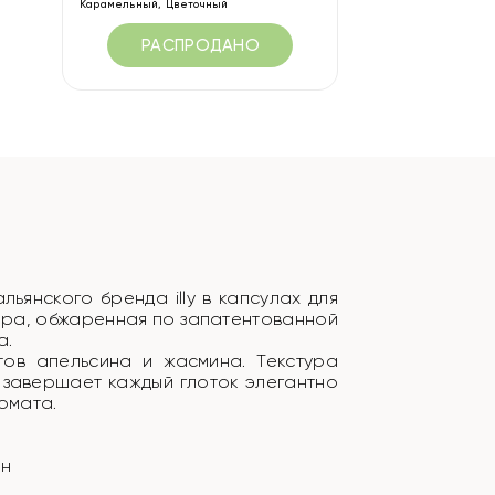
Карамельный, Цветочный
РАСПРОДАНО
льянского бренда illy в капсулах для
 мира, обжаренная по запатентованной
а.
тов апельсина и жасмина. Текстура
 завершает каждый глоток элегантно
ромата.
ин