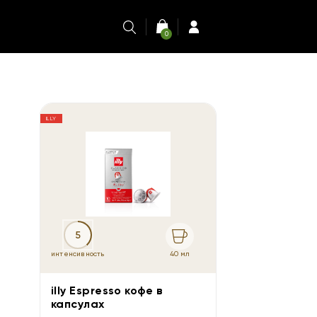
0
ILLY
5
40 мл
интенсивность
illy Espresso кофе в
капсулах