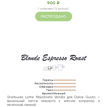
900 ₽
1 упаковка (12 капсул)
РАСПРОДАНО
Горечь
Кислотность
Обжарка
Тело
Аромат
Нежный
Starbucks Latte Macchiato Vanilla для Dolce Gusto —
ванильный латте макиато с мягким эспрессо и
молочной пенкой.