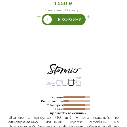
1 550 ₽
1 упаковка (10 капсул)
В КОРЗИНУ
Горечь
Кислотность
Обжарка
Тело
Аромат
Интенсивный
Stormio в капсулах (10 шт) — это мощный, но
одновременно изящный купаж арабики из
Центральной Америки и Индонезии, обжаренный до