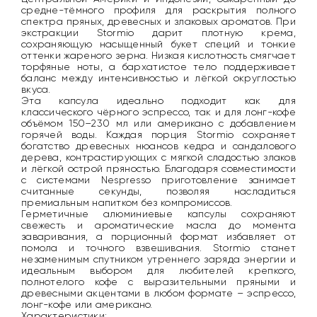
средне-тёмного профиля для раскрытия полного
спектра пряных, древесных и злаковых ароматов. При
экстракции Stormio дарит плотную крема,
сохраняющую насыщенный букет специй и тонкие
оттенки жареного зерна. Низкая кислотность смягчает
торфяные ноты, а бархатистое тело поддерживает
баланс между интенсивностью и лёгкой округлостью
вкуса.
Эта капсула идеально подходит как для
классического чёрного эспрессо, так и для лонг-кофе
объёмом 150–230 мл или американо с добавлением
горячей воды. Каждая порция Stormio сохраняет
богатство древесных нюансов кедра и сандалового
дерева, контрастирующих с мягкой сладостью злаков
и лёгкой острой пряностью. Благодаря совместимости
с системами Nespresso приготовление занимает
считанные секунды, позволяя насладиться
премиальным напитком без компромиссов.
Герметичные алюминиевые капсулы сохраняют
свежесть и ароматические масла до момента
заваривания, а порционный формат избавляет от
помола и точного взвешивания. Stormio станет
незаменимым спутником утреннего заряда энергии и
идеальным выбором для любителей крепкого,
полнотелого кофе с выразительными пряными и
древесными акцентами в любом формате – эспрессо,
лонг-кофе или американо.
Характеристики: