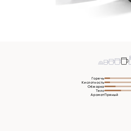
Горечь
Кислотность
Обжарка
Тело
Аромат
Пряный