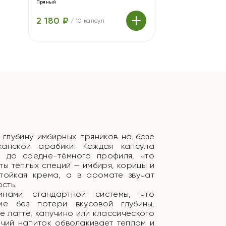
Пряный
2 180 ₽
/
10 капсул
 глубину имбирных пряников на базе
канской арабики. Каждая капсула
 до средне-тёмного профиля, что
ты тёплых специй — имбиря, корицы и
стойкая крема, а в аромате звучат
сть.
нами стандартной системы, что
ие без потери вкусовой глубины.
е латте, капучино или классического
ячий напиток обволакивает теплом и