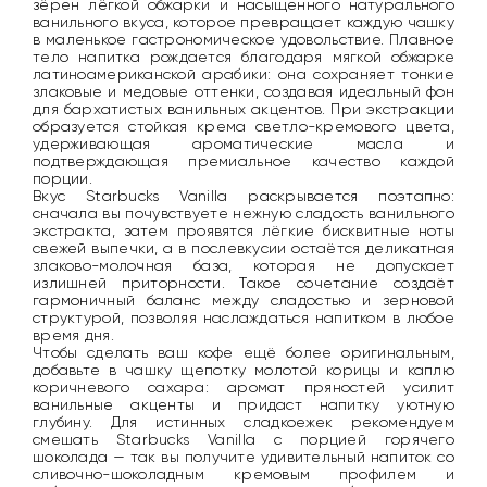
зёрен лёгкой обжарки и насыщенного натурального
ванильного вкуса, которое превращает каждую чашку
в маленькое гастрономическое удовольствие. Плавное
тело напитка рождается благодаря мягкой обжарке
латиноамериканской арабики: она сохраняет тонкие
злаковые и медовые оттенки, создавая идеальный фон
для бархатистых ванильных акцентов. При экстракции
образуется стойкая крема светло-кремового цвета,
удерживающая ароматические масла и
подтверждающая премиальное качество каждой
порции.
Вкус Starbucks Vanilla раскрывается поэтапно:
сначала вы почувствуете нежную сладость ванильного
экстракта, затем проявятся лёгкие бисквитные ноты
свежей выпечки, а в послевкусии остаётся деликатная
злаково-молочная база, которая не допускает
излишней приторности. Такое сочетание создаёт
гармоничный баланс между сладостью и зерновой
структурой, позволяя наслаждаться напитком в любое
время дня.
Чтобы сделать ваш кофе ещё более оригинальным,
добавьте в чашку щепотку молотой корицы и каплю
коричневого сахара: аромат пряностей усилит
ванильные акценты и придаст напитку уютную
глубину. Для истинных сладкоежек рекомендуем
смешать Starbucks Vanilla с порцией горячего
шоколада — так вы получите удивительный напиток со
сливочно-шоколадным кремовым профилем и