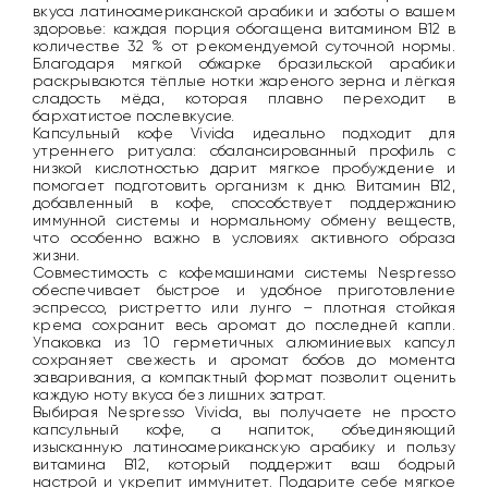
вкуса латиноамериканской арабики и заботы о вашем
здоровье: каждая порция обогащена витамином B12 в
количестве 32 % от рекомендуемой суточной нормы.
Благодаря мягкой обжарке бразильской арабики
раскрываются тёплые нотки жареного зерна и лёгкая
сладость мёда, которая плавно переходит в
бархатистое послевкусие.
Капсульный кофе Vivida идеально подходит для
утреннего ритуала: сбалансированный профиль с
низкой кислотностью дарит мягкое пробуждение и
помогает подготовить организм к дню. Витамин B12,
добавленный в кофе, способствует поддержанию
иммунной системы и нормальному обмену веществ,
что особенно важно в условиях активного образа
жизни.
Совместимость с кофемашинами системы Nespresso
обеспечивает быстрое и удобное приготовление
эспрессо, ристретто или лунго – плотная стойкая
крема сохранит весь аромат до последней капли.
Упаковка из 10 герметичных алюминиевых капсул
сохраняет свежесть и аромат бобов до момента
заваривания, а компактный формат позволит оценить
каждую ноту вкуса без лишних затрат.
Выбирая Nespresso Vivida, вы получаете не просто
капсульный кофе, а напиток, объединяющий
изысканную латиноамериканскую арабику и пользу
витамина B12, который поддержит ваш бодрый
настрой и укрепит иммунитет. Подарите себе мягкое