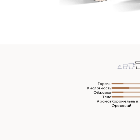
Горечь
Кислотность
Обжарка
Тело
Аромат
Карамельный,
Ореховый