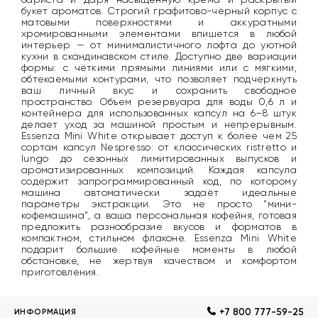
букет ароматов. Строгий графитово-чёрный корпус с
матовыми поверхностями и аккуратными
хромированными элементами впишется в любой
интерьер — от минималистичного лофта до уютной
кухни в скандинавском стиле. Доступно две вариации
формы: с чёткими прямыми линиями или с мягкими,
обтекаемыми контурами, что позволяет подчеркнуть
ваш личный вкус и сохранить свободное
пространство. Объем резервуара для воды 0,6 л и
контейнера для использованных капсул на 6–8 штук
делает уход за машиной простым и непрерывным.
Essenza Mini White открывает доступ к более чем 25
сортам капсул Nespresso: от классических ristretto и
lungo до сезонных лимитированных выпусков и
ароматизированных композиций. Каждая капсула
содержит запрограммированный код, по которому
машина автоматически задаёт идеальные
параметры экстракции. Это не просто “мини-
кофемашина”, а ваша персональная кофейня, готовая
предложить разнообразие вкусов и форматов в
компактном, стильном флаконе. Essenza Mini White
подарит большие кофейные моменты в любой
обстановке, не жертвуя качеством и комфортом
приготовления.
+7 800 777-59-25
ИНФОРМАЦИЯ