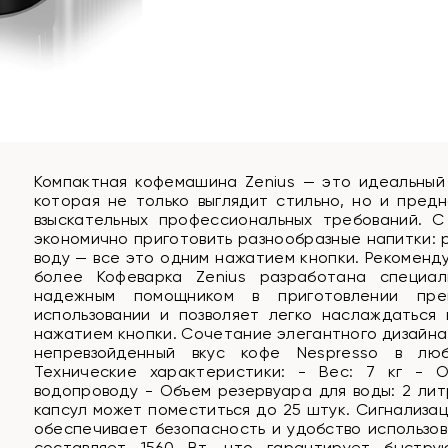
Компактная кофемашина Zenius — это идеальный
которая не только выглядит стильно, но и пред
взыскательных профессиональных требований. 
экономично приготовить разнообразные напитки: р
воду — все это одним нажатием кнопки. Рекоменду
более Кофеварка Zenius разработана специа
надежным помощником в приготовлении пре
использовании и позволяет легко наслаждаться
нажатием кнопки. Сочетание элегантного дизайна
непревзойденный вкус кофе Nespresso в люб
Технические характеристики: - Вес: 7 кг - 
водопроводу - Объем резервуара для воды: 2 лит
капсул может поместиться до 25 штук. Сигнализа
обеспечивает безопасность и удобство использо
составляет 1560 Вт, что гарантирует быстр