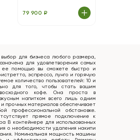
79 900 ₽
 выбор для бизнеса любого размера,
назначена для удовлетворения самых
С ее помощью вы сможете быстро и
истретто, эспрессо, лунго и горячую
емое количество пользователей: 10 и
льно для того, чтобы стать вашим
восходного кофе. Она проста в
 вкусным напитком всего лишь одним
 и прочных материалов обеспечивает
ой профессиональной обстановке.
Отсутствует прямое подключение к
ра В контейнере для использованных
ция о необходимости удаления накипи
вания. Номинальная мощность машины
ую и эффективную работу. Размеры