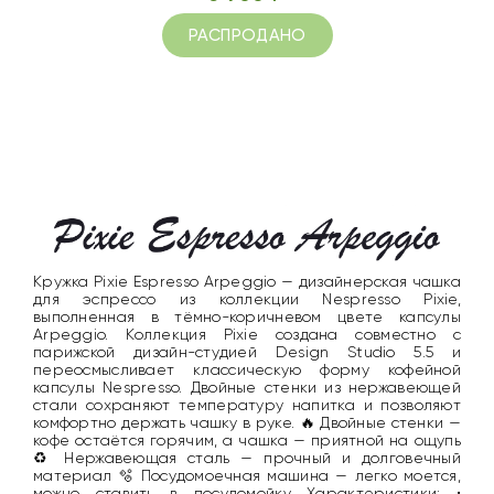
РАСПРОДАНО
Кружка Pixie Espresso Arpeggio — дизайнерская чашка
для эспрессо из коллекции Nespresso Pixie,
выполненная в тёмно-коричневом цвете капсулы
Arpeggio. Коллекция Pixie создана совместно с
парижской дизайн-студией Design Studio 5.5 и
переосмысливает классическую форму кофейной
капсулы Nespresso. Двойные стенки из нержавеющей
стали сохраняют температуру напитка и позволяют
комфортно держать чашку в руке. 🔥 Двойные стенки —
кофе остаётся горячим, а чашка — приятной на ощупь
♻️ Нержавеющая сталь — прочный и долговечный
материал 🫧 Посудомоечная машина — легко моется,
можно ставить в посудомойку Характеристики: •