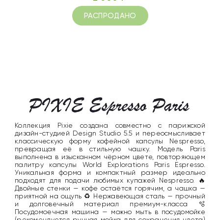
РАСПРОДАНО
Коллекция Pixie создана совместно с парижской
дизайн-студией Design Studio 5.5 и переосмысливает
классическую форму кофейной капсулы Nespresso,
превращая её в стильную чашку. Модель Paris
выполнена в изысканном чёрном цвете, повторяющем
палитру капсулы World Explorations Paris Espresso.
Уникальная форма и компактный размер идеально
подходят для подачи любимых купажей Nespresso. 🔥
Двойные стенки — кофе остаётся горячим, а чашка —
приятной на ощупь ♻️ Нержавеющая сталь — прочный
и долговечный материал премиум-класса 🫧
Посудомоечная машина — можно мыть в посудомойке
(рекомендуется ручная мойка для сохранения цвета)