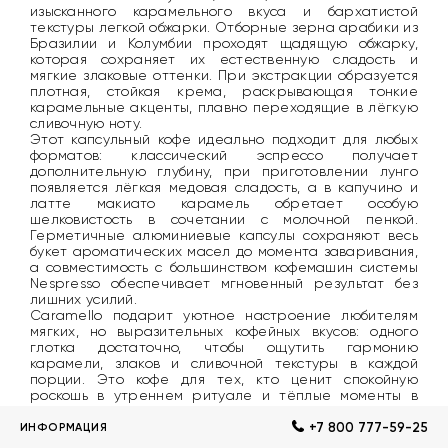
изысканного карамельного вкуса и бархатистой
текстуры легкой обжарки. Отборные зерна арабики из
Бразилии и Колумбии проходят щадящую обжарку,
которая сохраняет их естественную сладость и
мягкие злаковые оттенки. При экстракции образуется
плотная, стойкая крема, раскрывающая тонкие
карамельные акценты, плавно переходящие в лёгкую
сливочную ноту.
Этот капсульный кофе идеально подходит для любых
форматов: классический эспрессо получает
дополнительную глубину, при приготовлении лунго
появляется лёгкая медовая сладость, а в капучино и
латте макиато карамель обретает особую
шелковистость в сочетании с молочной пенкой.
Герметичные алюминиевые капсулы сохраняют весь
букет ароматических масел до момента заваривания,
а совместимость с большинством кофемашин системы
Nespresso обеспечивает мгновенный результат без
лишних усилий.
Caramello подарит уютное настроение любителям
мягких, но выразительных кофейных вкусов: одного
глотка достаточно, чтобы ощутить гармонию
карамели, злаков и сливочной текстуры в каждой
порции. Это кофе для тех, кто ценит спокойную
роскошь в утреннем ритуале и тёплые моменты в
течение дня.
+7 800 777-59-25
ИНФОРМАЦИЯ