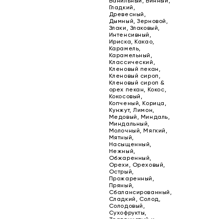
Ванильный, Винный,
Гладкий,
Древесный,
Дымный, Зерновой,
Злаки, Злаковый,
Интенсивный,
Ириска, Какао,
Карамель,
Карамельный,
Классический,
Кленовый пекан,
Кленовый сироп,
Кленовый сироп &
орех пекан, Кокос,
Кокосовый,
Копченый, Корица,
Кунжут, Лимон,
Медовый, Миндаль,
Миндальный,
Молочный, Мягкий,
Мятный,
Насыщенный,
Нежный,
Обжаренный,
Орехи, Ореховый,
Острый,
Прожаренный,
Пряный,
Сбалансированный,
Сладкий, Солод,
Солодовый,
Сухофрукты,