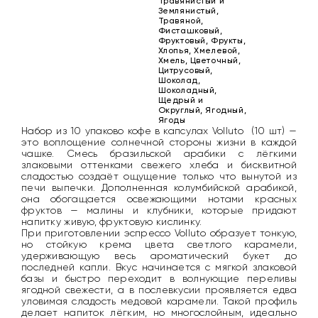
Травянистый и
Землянистый,
Травяной,
Фисташковый,
Фруктовый, Фрукты,
Хлопья, Хмелевой,
Хмель, Цветочный,
Цитрусовый,
Шоколад,
Шоколадный,
Щедрый и
Округлый, Ягодный,
Ягоды
Набор из 10 упаково кофе в капсулах Volluto (10 шт) —
это воплощение солнечной стороны жизни в каждой
чашке. Смесь бразильской арабики с лёгкими
злаковыми оттенками свежего хлеба и бисквитной
сладостью создаёт ощущение только что вынутой из
печи выпечки. Дополненная колумбийской арабикой,
она обогащается освежающими нотами красных
фруктов — малины и клубники, которые придают
напитку живую, фруктовую кислинку.
При приготовлении эспрессо Volluto образует тонкую,
но стойкую крема цвета светлого карамели,
удерживающую весь ароматический букет до
последней капли. Вкус начинается с мягкой злаковой
базы и быстро переходит в волнующие переливы
ягодной свежести, а в послевкусии проявляется едва
уловимая сладость медовой карамели. Такой профиль
делает напиток лёгким, но многослойным, идеально